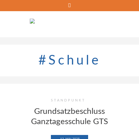
Skip
to
content
#Schule
STANDPUNKT
Grundsatzbeschluss
Ganztagesschule GTS