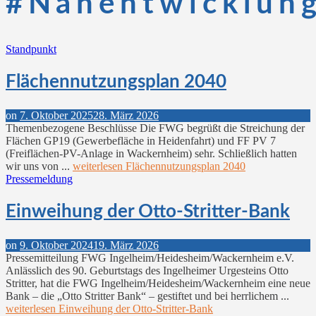
#Nahentwicklun
Standpunkt
Flächennutzungsplan 2040
on
7. Oktober 2025
28. März 2026
Themenbezogene Beschlüsse Die FWG begrüßt die Streichung der
Flächen GP19 (Gewerbefläche in Heidenfahrt) und FF PV 7
(Freiflächen-PV-Anlage in Wackernheim) sehr. Schließlich hatten
wir uns von ...
weiterlesen
Flächennutzungsplan 2040
Pressemeldung
Einweihung der Otto-Stritter-Bank
on
9. Oktober 2024
19. März 2026
Pressemitteilung FWG Ingelheim/Heidesheim/Wackernheim e.V.
Anlässlich des 90. Geburtstags des Ingelheimer Urgesteins Otto
Stritter, hat die FWG Ingelheim/Heidesheim/Wackernheim eine neue
Bank – die „Otto Stritter Bank“ – gestiftet und bei herrlichem ...
weiterlesen
Einweihung der Otto-Stritter-Bank