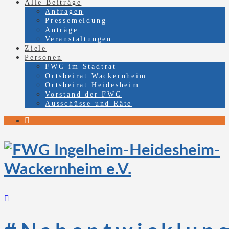
Alle Beiträge
Anfragen
Pressemeldung
Anträge
Veranstaltungen
Ziele
Personen
FWG im Stadtrat
Ortsbeirat Wackernheim
Ortsbeirat Heidesheim
Vorstand der FWG
Ausschüsse und Räte